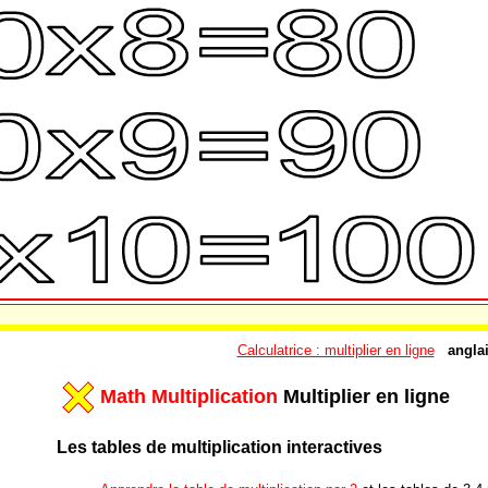
Calculatrice : multiplier en ligne
angla
Math Multiplication
Multiplier en ligne
Les tables de multiplication interactives