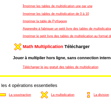
I
mprimer les tables de multiplication une par une
Imprimer les tables de multiplication de 0 à 10
Imprimer la table de Pythagore
Apprendre à fabriquer un petit livre des tables de multiplicat
Imprimer le petit livre des tables de multiplication au format 
Math Multiplication
Télécharger
Jouer à multiplier hors ligne, sans connection intern
Télécharger le jeu gratuit des tables de multiplication
 les 4 opérations essentielles
La soustraction
La multiplication
La division