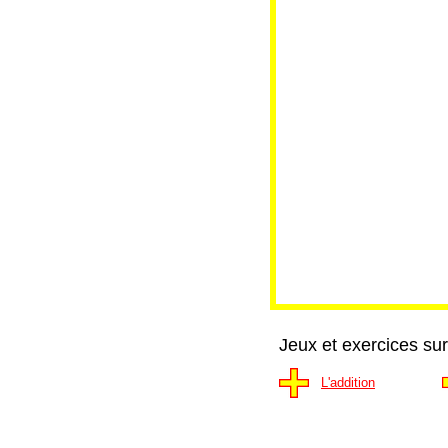
Jeux et exercices sur
L'addition