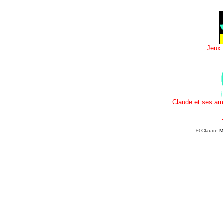
Jeux 
Claude et ses ami
© Claude M