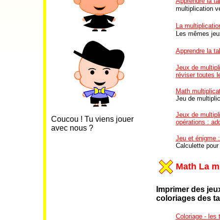
Apprendre la tab
multiplication ve
La multiplicatio
Les mêmes jeux
Apprendre la tab
Jeux de multipli
réviser toutes l
Math multiplicat
Jeu de multiplic
Jeux de multipli
Coucou ! Tu viens jouer
opérations : add
avec nous ?
Jeu et énigme 
Calculette pour
Math La mu
Imprimer des jeux
coloriages
des ta
Coloriage - les 