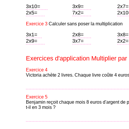
3x10=
3x9=
2x7=
2x5=
7x2=
2x10
Exercice 3
Calculer sans poser la multiplication
3x1=
2x8=
3x8=
2x9=
3x7=
2x2=
Exercices d'application Multiplier par 
Exercice 4
Victoria achète 2 livres. Chaque livre coûte 4 eur
Exercice 5
Benjamin reçoit chaque mois 8 euros d'argent de 
t-il en 3 mois ?