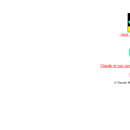
Jeux 
Claude et ses ami
© Claude M