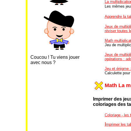
La multiplicatio
Les mêmes jeux
Apprendre la tab
Jeux de multipli
réviser toutes l
Math multiplicat
Jeu de multiplic
Jeux de multipli
Coucou ! Tu viens jouer
opérations : add
avec nous ?
Jeu et énigme 
Calculette pour
Math La mu
Imprimer des jeux
coloriages
des ta
Coloriage - les 
I
mprimer les ta