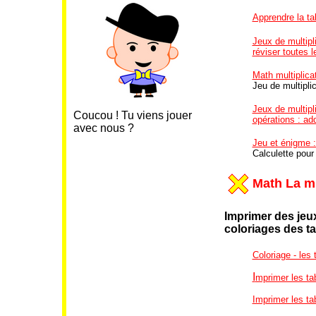
Apprendre la tab
Jeux de multipli
réviser toutes l
Math multiplicat
Jeu de multiplic
Jeux de multipli
Coucou ! Tu viens jouer
opérations : add
avec nous ?
Jeu et énigme 
Calculette pour
Math La mu
Imprimer des jeux
coloriages
des ta
Coloriage - les 
I
mprimer les ta
Imprimer les ta