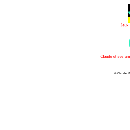
Jeux 
Claude et ses ami
© Claude M