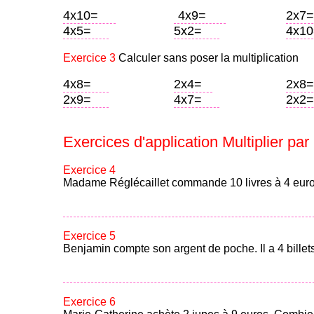
4x10=
4x9=
2x7=
4x5=
5x2=
4x10
Exercice 3
Calculer sans poser la multiplication
4x8=
2x4=
2x8=
2x9=
4x7=
2x2=
Exercices d'application Multiplier par 
Exercice 4
Madame Réglécaillet commande 10 livres à 4 euro
Exercice 5
Benjamin compte son argent de poche. Il a 4 billets
Exercice 6