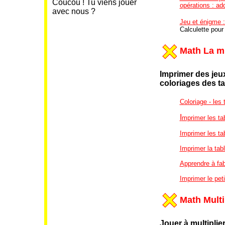
Coucou ! Tu viens jouer
opérations : add
avec nous ?
Jeu et énigme 
Calculette pour
Math La mu
Imprimer des jeux
coloriages
des ta
Coloriage - les 
I
mprimer les ta
Imprimer les ta
Imprimer la tab
Apprendre à fab
Imprimer le peti
Math Multi
Jouer à multiplie