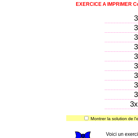
EXERCICE A IMPRIMER
Co
3
3
3
3
3
3
3
3
3
3x
Montrer la solution de l'
Voici un exerci