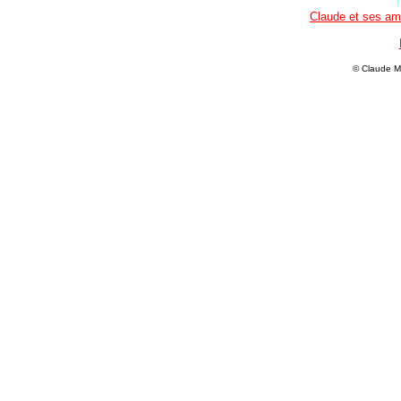
Claude et ses ami
© Claude M