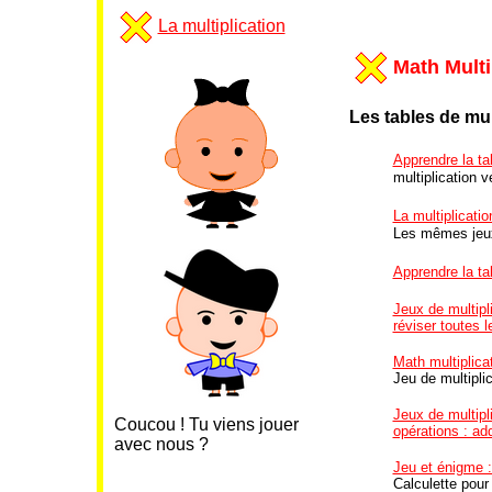
La multiplication
Math Multi
Les tables de mul
Apprendre la tab
multiplication ve
La multiplicatio
Les mêmes jeux
Apprendre la tab
Jeux de multipli
réviser toutes l
Math multiplicat
Jeu de multiplic
Jeux de multipli
Coucou ! Tu viens jouer
opérations : add
avec nous ?
Jeu et énigme 
Calculette pour