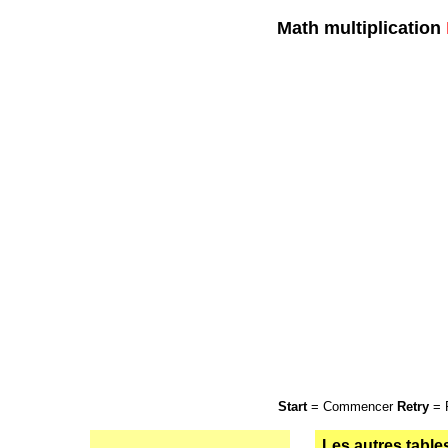
Math multiplication
Start
= Commencer
Retry
= 
Les autres table