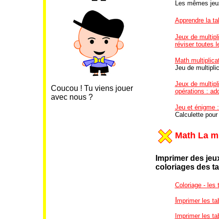
Les mêmes jeux
Apprendre la tab
Jeux de multipli
réviser toutes l
Math multiplicat
Jeu de multiplic
Jeux de multipli
Coucou ! Tu viens jouer
opérations : add
avec nous ?
Jeu et énigme 
Calculette pour
Math La mu
Imprimer des jeux
coloriages
des ta
Coloriage - les 
I
mprimer les ta
Imprimer les ta