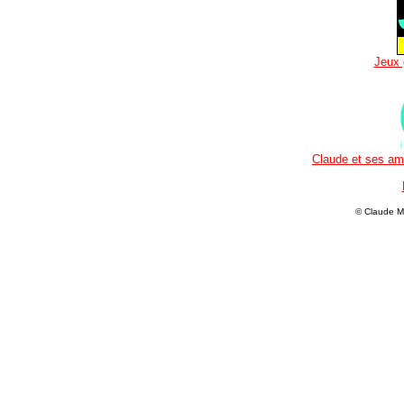
Jeux 
Claude et ses ami
© Claude M