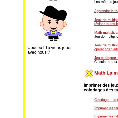
Les mêmes jeux
Apprendre la tab
Jeux de multipli
réviser toutes l
Math multiplicat
Jeu de multiplic
Jeux de multipli
Coucou ! Tu viens jouer
opérations : add
avec nous ?
Jeu et énigme 
Calculette pour
Math La mu
Imprimer des jeux
coloriages
des ta
Coloriage - les 
I
mprimer les ta
Imprimer les ta