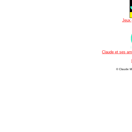
Jeux 
Claude et ses ami
© Claude M