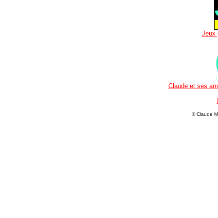
Jeux 
Claude et ses ami
© Claude M