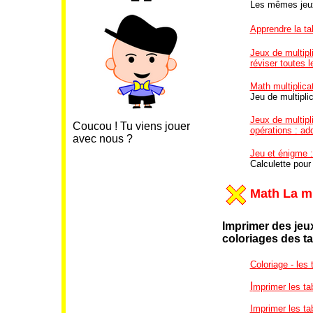
Les mêmes jeux
Apprendre la tab
Jeux de multipli
réviser toutes l
Math multiplicat
Jeu de multiplic
Jeux de multipli
Coucou ! Tu viens jouer
opérations : add
avec nous ?
Jeu et énigme 
Calculette pour
Math La mu
Imprimer des jeux
coloriages
des ta
Coloriage - les 
I
mprimer les ta
Imprimer les ta